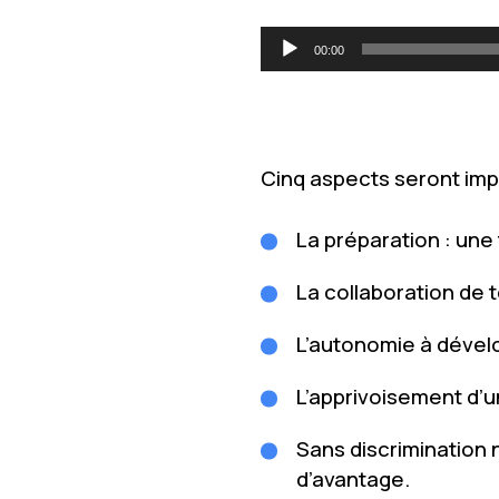
Lecteur
00:00
audio
Cinq aspects seront impo
La préparation : une 
La collaboration de t
L’autonomie à dével
L’apprivoisement d’
Sans discrimination 
d’avantage.