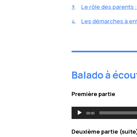
Le rôle des parents 
Les démarches à en
Balado à écou
Première partie
Lecteur
00:00
audio
Deuxième partie (suite