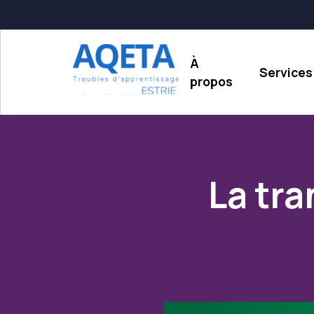
À
Services
propos
La tra