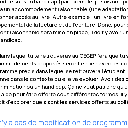
 fondée sur son handicap (par exemple, je suis une 
y aura un accommodement raisonnable (une adaptation)
onner accès au livre. Autre exemple : un livre en f
pemental de la lecture et de l’écriture. Donc, pour 
raisonnable sera mise en place, il doit y avoir u
handicap.
ans lequel tu te retrouveras au CEGEP fera que tu 
commodements proposés seront en lien avec les c
amme précis dans lequel se retrouvera l’étudiant. P
nne dans le contexte où elle va évoluer. Avoir des di
scrimination ou un handicap. Ça ne veut pas dire qu’o
l’aide peut être offerte sous différentes formes, il
’agit d’explorer quels sont les services offerts au co
l n’y a pas de modification de programm