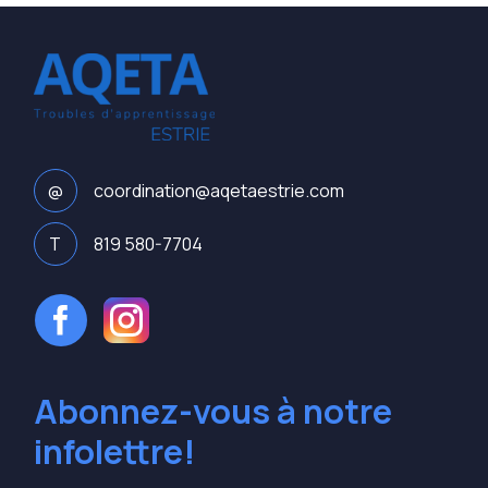
@
coordination@aqetaestrie.com
T
819 580-7704
Abonnez-vous à notre
infolettre!