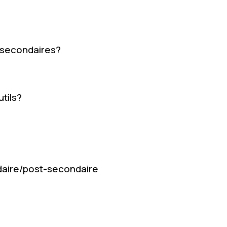
volume.
s secondaires?
tils?
daire/post-secondaire