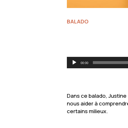
BALADO
Lecteur
00:00
audio
Dans ce balado, Justine
nous aider à comprendre
certains milieux.