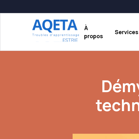
À
Services
propos
Démys
techn